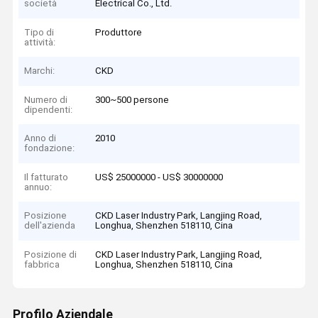
società
Electrical Co., Ltd.
Tipo di
Produttore
attività:
Marchi:
CKD
Numero di
300~500 persone
dipendenti:
Anno di
2010
fondazione:
Il fatturato
US$ 25000000 - US$ 30000000
annuo:
Posizione
CKD Laser Industry Park, Langjing Road,
dell'azienda
Longhua, Shenzhen 518110, Cina
Posizione di
CKD Laser Industry Park, Langjing Road,
fabbrica
Longhua, Shenzhen 518110, Cina
Profilo Aziendale