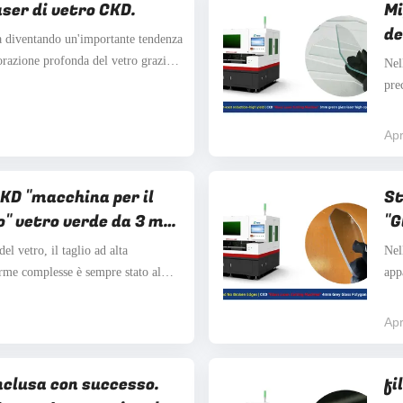
aser di vetro CKD.
Mi
de
ta diventando un'importante tendenza
vorazione profonda del vetro grazie
Nel
assa perdita di materiale e capacità
pre
china per il taglio laser del vetro
cen
vet
Apr
tec
KD "macchina per il
St
ro" vetro verde da 3 mm
"G
to taglio laser"
Gl
el vetro, il taglio ad alta
Nel
orme complesse è sempre stato al
app
i.Soprattutto per materiali come il
est
omuni ma richiedono un'alta
req
Apr
odi di ...
del
onclusa con successo.
fi