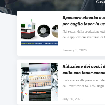
Casa
Spessore elevato e a
per taglio laser in
Nei settori della produzione otti
delle applicazioni strutturali di 
ampiamente utilizzato in finestre
supporti ottici e componenti stru
January 9, 2026
grazie ai suoi vantaggi di alta ..
Riduzione dei costi 
colla con laser conse
semiconduttori, cr
Siete ancora alle prese con l’ele
efficiente per la pr
dall’overflow di SOT252 negli 
SOT252
nell’elettronica automobilistica 
Ogni ulteriore processo di puliz
July 20, 2026
margine di profitto. Il dispositiv