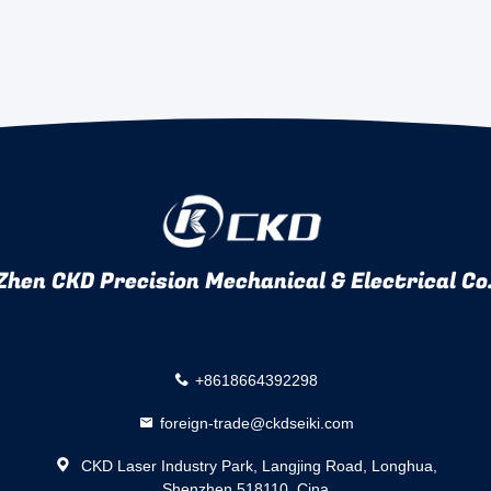
hen CKD Precision Mechanical & Electrical Co.
+8618664392298
foreign-trade@ckdseiki.com
CKD Laser Industry Park, Langjing Road, Longhua,
Shenzhen 518110, Cina