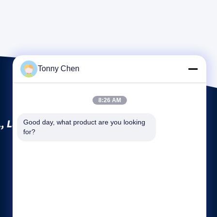
Tonny Chen
8:26 AM
, Ltd.
Good day, what product are you looking 
for?
Link veloci
Profilo aziendale
Fatory Tour
Controllo di qualità