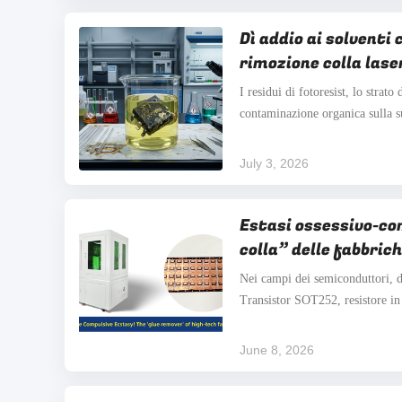
Dì addio ai solventi 
rimozione colla lase
ecologico ed efficien
I residui di fotoresist, lo strato 
semiconduttori
contaminazione organica sulla su
contenitori MOS, IGBT e tiristor
portano a un aumento della resis
July 3, 2026
corrente di dispersione. Questo .
Estasi ossessivo-com
colla” delle fabbric
Nei campi dei semiconduttori,
Transistor SOT252, resistore in
per lenti fotoelettriche, chip el
eccesso, i residui di colla ed es
June 8, 2026
superficie.La cosa veramente dif