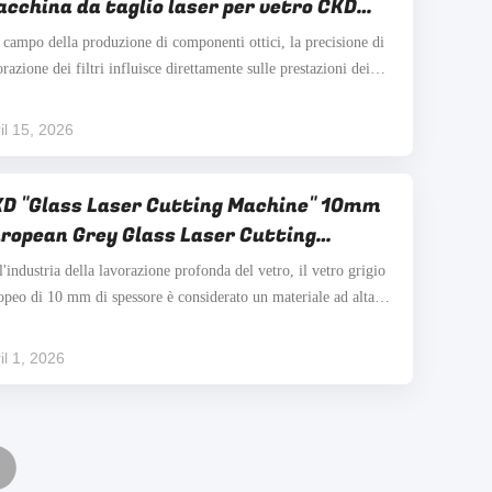
cchina da taglio laser per vetro CKD
ggiunge un'elevata rotondità e zero
 campo della produzione di componenti ottici, la precisione di
tture dei bordi nella lavorazione in lotti
orazione dei filtri influisce direttamente sulle prestazioni dei
dotti finali.il rivestimento superficiale svolge un ruolo cruciale
la regolazione dello spettroSe durante la lavorazione si
il 15, 2026
ificano graffi, frantumi o ...
D "Glass Laser Cutting Machine" 10mm
ropean Grey Glass Laser Cutting
ound+Rounded Square" (macchina per il
l'industria della lavorazione profonda del vetro, il vetro grigio
glio laser del vetro)
opeo di 10 mm di spessore è considerato un materiale ad alta
icoltà a causa della sua elevata durezza e sensibilità allo stress.
geri stress non uniformi durante la lavorazione possono
il 1, 2026
ilmente portare a rotture del ...