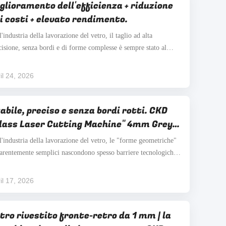
glioramento dell'efficienza + riduzione
i costi + elevato rendimento.
l'industria della lavorazione del vetro, il taglio ad alta
cisione, senza bordi e di forme complesse è sempre stato al
tro dell'attenzione dei clienti. Soprattutto per materiali come il
ro verde da 3 mm, comuni ma che richiedono un'elevata
il 24, 2026
nologia di lavorazione, i metodi di ...
abile, preciso e senza bordi rotti. CKD
lass Laser Cutting Machine" 4mm Grey
ass Polygon Precision Cutting
l'industria della lavorazione del vetro, le "forme geometriche"
arentemente semplici nascondono spesso barriere tecnologiche
remamente elevate. Soprattutto per il taglio poligonale, ci sono
uisiti estremamente elevati per il controllo dell'angolo, la qualità
il 17, 2026
 bordo e la coerenza ...
ltro rivestito fronte-retro da 1 mm | la