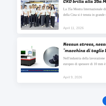
CKD brilla alla 35a 
di Tecnologia dell'In
La 35a Mostra Internazionale di
Cina.
della Cina si è tenuta in grande 
Shanghai New International Expo
2026.La portata di questa mostr
April 11, 2026
che ha attirato 889 espositori di 
Nessun stress, ness
"macchina di taglio 
Nell'industria della lavorazione 
europeo di spessore di 10 mm è 
difficoltà a causa della sua eleva
sollecitazioni.Un leggero sforzo
April 9, 2026
può facilmente portare a rotture 