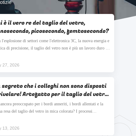
otizie
i è il vero re del taglio del vetro,
nosecondo, picosecondo, femtosecondo?
 l'esplosione di settori come l'elettronica 3C, la nuova energia e
ttica di precisione, il taglio del vetro non è più un lavoro duro di
lio con un coltello di vetro e poi la rottura".Il taglio laser è
entato il processo di base a causa dei suoi vantaggi di alta
y 27, 2026
cisioneMa di fronte ai ...
 segreto che i colleghi non sono disposti
rivelare! Artefatto per il taglio del vetro
 mica colorata, costo ridotto del 50%!
 ancora preoccupato per i bordi anneriti, i bordi allentati e la
sa resa del taglio del vetro in mica colorata? I processi
canici tradizionali richiedono molto tempo e manodopera e
portano perdite di materiale. Le frequenti rilavorazioni sono
y 13, 2026
vero estenuanti. È giunto il momento che ...