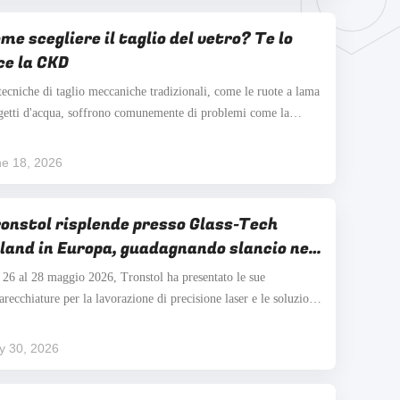
me scegliere il taglio del vetro? Te lo
ce la CKD
tecniche di taglio meccaniche tradizionali, come le ruote a lama
 getti d'acqua, soffrono comunemente di problemi come la
tura di grandi bordi, bassa efficienza, rendimento instabile,e
taminazione nella lavorazione del vetroAl contrario, il taglio
e 18, 2026
r sta diventando la scelta ...
onstol risplende presso Glass-Tech
land in Europa, guadagnando slancio nel
rcato europeo con offerte in loco ai
 26 al 28 maggio 2026, Tronstol ha presentato le sue
ienti
arecchiature per la lavorazione di precisione laser e le soluzioni
automazione alla fiera Glass-Tech Polonia in Europa.
presentata dal suo distributore europeo all'evento, l'azienda ha
y 30, 2026
imentato livelli elevati e costanti di ...