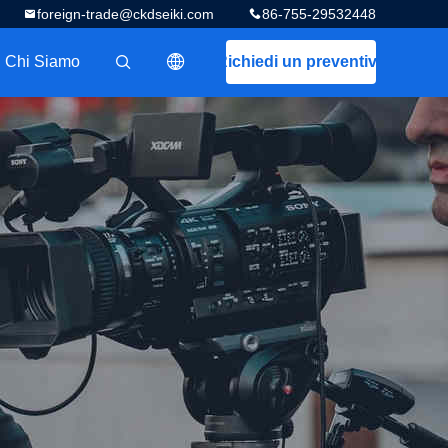
foreign-trade@ckdseiki.com
86-755-29532448
Chi Siamo
Richiedi un preventivo
描述