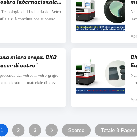
Mostra Internazionale
ma
dustria del Vetro in
ra
 Tecnologia dell'Industria del Vetro
Nel
ro
stile e si è conclusa con successo al
lav
 Center dal 7 all'10 aprile
pro
a ha raggiunto un nuovo livello.,
nel
Apr
...
ver
una micro crepa. CKD
CK
laser di vetro"
Eu
"R
profonda del vetro, il vetro grigio
Nel
ta
considerato un materiale di elevata
eur
ta durezza e sensibilità alle
diff
 irregolare durante la lavorazione
Leg
Apr
...
fac
1
2
3
Scorso
Totale 3 Pages