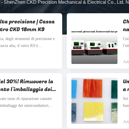
-
ShenZhen CKD Precision Mechanical & Electrical Co., Ltd. N
lta precisione | Cassa
Ch
 vetro CKD 18mm K9
na
ca, degli strumenti di precisione e
Con
fascia alta, il vetro K9 è
l'o
 ottiche, substrati per lenti,
"tag
tturali decorativi di fascia alta
div
Jul
.
pre
del 30%! Rimuovere la
Un
nte l'imballaggio dei
a 
eando un motore
in
vato tasso di riparazione causato
Sei
oduzione di massa di
imballaggi dei semiconduttori,
bas
o negli alimentatori industriali?
mec
ia manuale sta erodendo il tuo
com
Jul
o di ...
dav