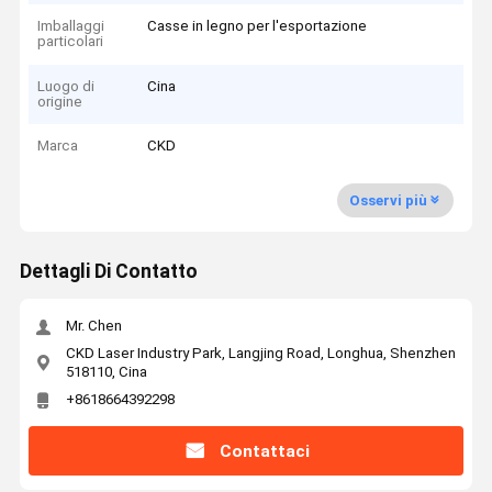
Imballaggi
Casse in legno per l'esportazione
particolari
Luogo di
Cina
origine
Marca
CKD
Osservi più
Dettagli Di Contatto
Mr. Chen
CKD Laser Industry Park, Langjing Road, Longhua, Shenzhen
518110, Cina
+8618664392298
Contattaci