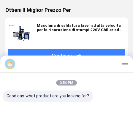
Ottieni Il Miglior Prezzo Per
Macchina di saldatura laser ad alta velocità
per la riparazione di stampi 220V Chiller ad
acqua Tipo esterno
Continua
Prodotti Raccomandati
3:54 PM
Good day, what product are you looking for?
200W YAG
500W
220V per la
400W Yag
CNC
Automatica
riparazione di
Mould Rep
Automatic
Cantilever
stampi 200W
Laser Weld
Fiber Laser
Stampo
400W per
Machine p