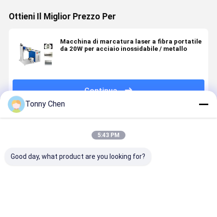
Ottieni Il Miglior Prezzo Per
Macchina di marcatura laser a fibra portatile
da 20W per acciaio inossidabile / metallo
Continua
Tonny Chen
Prodotti Raccomandati
5:43 PM
Good day, what product are you looking for?
Macchina di
Macchina
Macchina di
Macchina 
marcatura
portatile di
marcatura
marcatura
laser a fibra
marcatura
laser a fibra
laser chiu
di tipo diviso
laser per
portatile da
per metall