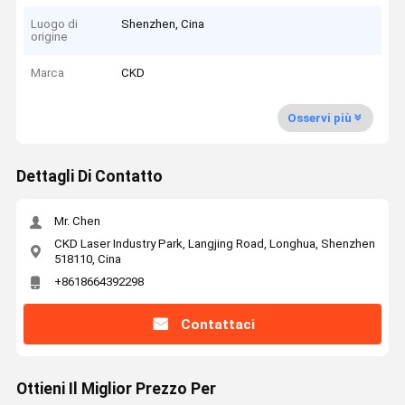
Luogo di
Shenzhen, Cina
origine
Marca
CKD
Osservi più
Dettagli Di Contatto
Mr. Chen
CKD Laser Industry Park, Langjing Road, Longhua, Shenzhen
518110, Cina
+8618664392298
Contattaci
Ottieni Il Miglior Prezzo Per