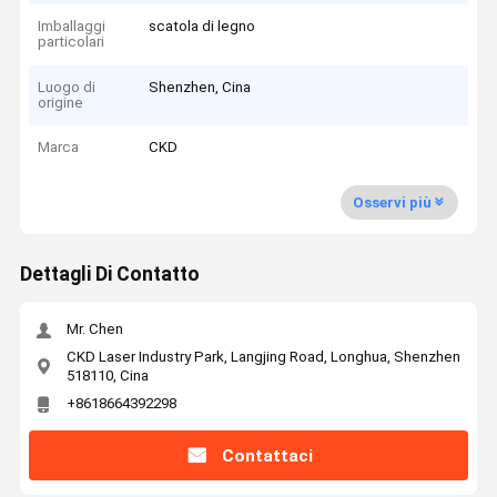
Imballaggi
scatola di legno
particolari
Luogo di
Shenzhen, Cina
origine
Marca
CKD
Osservi più
Dettagli Di Contatto
Mr. Chen
CKD Laser Industry Park, Langjing Road, Longhua, Shenzhen
518110, Cina
+8618664392298
Contattaci