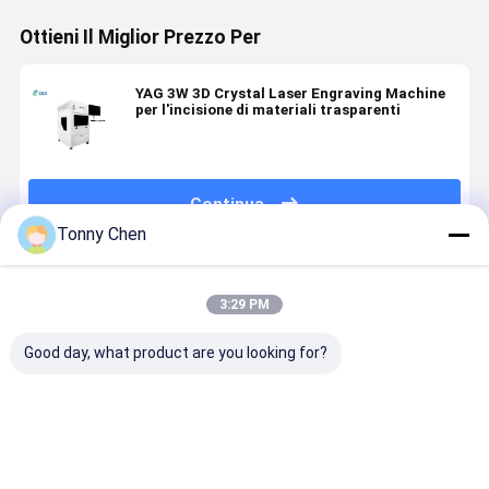
Ottieni Il Miglior Prezzo Per
YAG 3W 3D Crystal Laser Engraving Machine
per l'incisione di materiali trasparenti
Continua
Tonny Chen
Prodotti Raccomandati
3:29 PM
Good day, what product are you looking for?
Macchina di
Macchina di
Macchina di
CKD 3D
incisione
incisione
incisione
cristallo
laser a
laser a
laser a
macchina 
cristallo
cristallo mini
cristallo 3D
incisione