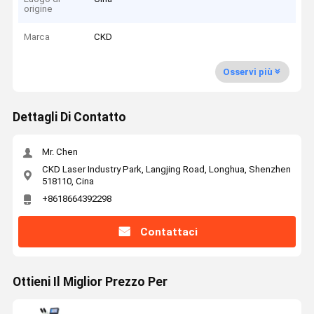
origine
Marca
CKD
Osservi più
Dettagli Di Contatto
Mr. Chen
CKD Laser Industry Park, Langjing Road, Longhua, Shenzhen
518110, Cina
+8618664392298
Contattaci
Ottieni Il Miglior Prezzo Per