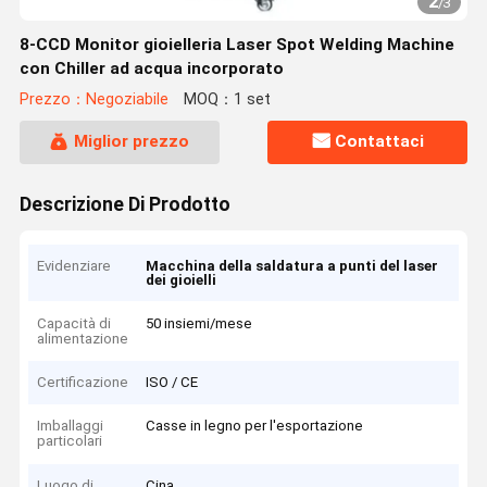
2
/
3
8-CCD Monitor gioielleria Laser Spot Welding Machine
con Chiller ad acqua incorporato
Prezzo：Negoziabile
MOQ：1 set
Miglior prezzo
Contattaci
Descrizione Di Prodotto
Evidenziare
Macchina della saldatura a punti del laser
dei gioielli
Capacità di
50 insiemi/mese
alimentazione
Certificazione
ISO / CE
Imballaggi
Casse in legno per l'esportazione
particolari
Luogo di
Cina