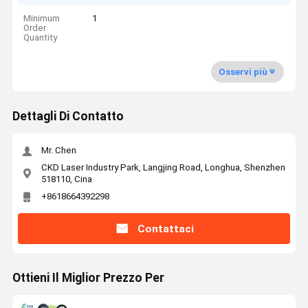
Minimum
1
Order
Quantity
Osservi più
Dettagli Di Contatto
Mr. Chen
CKD Laser Industry Park, Langjing Road, Longhua, Shenzhen
518110, Cina
+8618664392298
Contattaci
Ottieni Il Miglior Prezzo Per