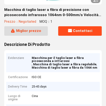
2
/
2
Macchina di taglio laser a fibra di precisione con
picosecondo infrarosso 1064nm 0-500mm/s Velocità
regolabile
Prezzo：Negotiated
MOQ：1
Miglior prezzo
Contattaci
Descrizione Di Prodotto
Evidenziare
Macchina per il taglio laser a fibra
picoseconda a infrarossi
,
,
Macchina di taglio laser a fibra regolabile
Macchina di taglio laser a fibra da 1064 nm
Certificazione
ISO CE
Delivery Time
25-45 days
Luogo di
Cina
origine