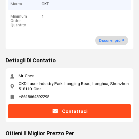
Marca
CKD
Minimum
1
Order
Quantity
Osservi più
Dettagli Di Contatto
Mr. Chen
CKD Laser Industry Park, Langjing Road, Longhua, Shenzhen
518110, Cina
+8618664392298
Contattaci
Ottieni Il Miglior Prezzo Per