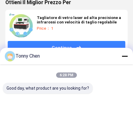
Ottieni Il Miglior Prezzo Per
Tagliatore di vetro laser ad alta precisione a
infrarossi con velocità di taglio regolabile
Price： 1
Continua
Tonny Chen
Prodotti Raccomandati
6:28 PM
Good day, what product are you looking for?
Macchina di
Macchina di
Macchine per
Macchine 
taglio laser
taglio laser di
il taglio a
il taglio de
del vetro
vetro ad alta
laser di vetro
vetro a las
progettata
precisione
adatte per il
progettate
per ridurre al
ideale per il
taglio di vetro
per
Miglior prezzo
Miglior prezzo
Miglior prezzo
Miglior pr
minimo le
taglio di
temperato
migliorare