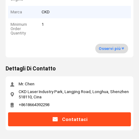
Marca
CKD
Minimum
1
Order
Quantity
Osservi più
Dettagli Di Contatto
Mr. Chen
CKD Laser Industry Park, Langjing Road, Longhua, Shenzhen
518110, Cina
+8618664392298
Contattaci