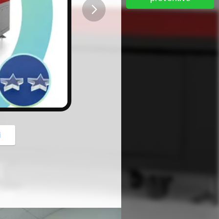
button
i