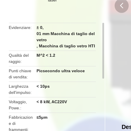
butto
Evidenziare
± 0
,
01 mm Macchina di taglio del
vetro
,
Macchina di taglio vetro HTI
Qualità del
M^2 < 1.2
raggio
Punti chiave
Picsecondo ultra veloce
di vendita
Larghezza
< 10ps
dell'impulso
Voltaggio,
< 8 kW, AC220V
Powe.
Fabbricazion
≤5μm
e di
Des
frammenti