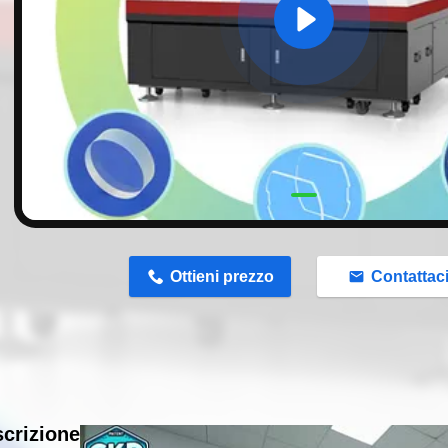
n
Ottieni prezzo
Contattac
crizione