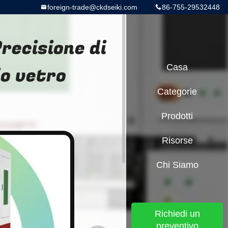
foreign-trade@ckdseiki.com
86-755-29532448
recisione di
io vetro
Casa
Categorie
Prodotti
Risorse
Chi Siamo
Richiedi un
preventivo