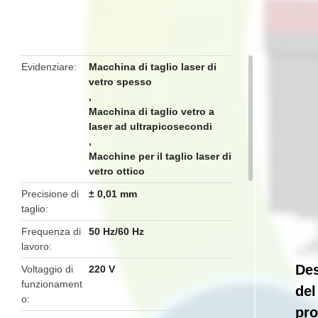
butto
Evidenziare
Macchina di taglio laser di
vetro spesso
,
Macchina di taglio vetro a
laser ad ultrapicosecondi
,
Macchine per il taglio laser di
vetro ottico
Precisione di
± 0,01 mm
taglio
Frequenza di
50 Hz/60 Hz
lavoro
Des
Voltaggio di
220 V
funzionament
del
o
pro