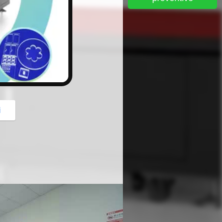
button
i