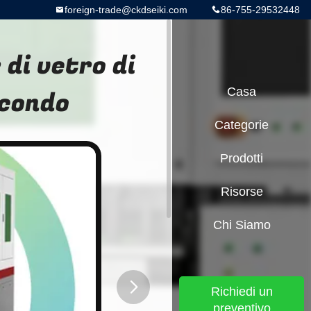
foreign-trade@ckdseiki.com
86-755-29532448
 di vetro di
econdo
Casa
Categorie
Prodotti
Risorse
Chi Siamo
Richiedi un
preventivo