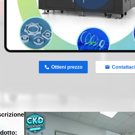
n
Ottieni prezzo
Contattac
crizione
dotto: