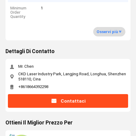
Minimum
1
Order
Quantity
Osservi più
Dettagli Di Contatto
Mr. Chen
CKD Laser Industry Park, Langjing Road, Longhua, Shenzhen
518110, Cina
+8618664392298
Contattaci
Ottieni Il Miglior Prezzo Per