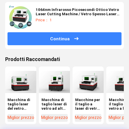
1064nm Infrarosso Picosecondi Ottico Vetro
Laser Cutting Machine / Vetro Spesso Laser
Cutting Machine
Price： 1
Continua
Prodotti Raccomandati
Macchina di
Macchina di
Macchine per
Macchine 
taglio laser
taglio laser di
il taglio a
il taglio de
del vetro
vetro ad alta
laser di vetro
vetro a las
progettata
precisione
adatte per il
progettate
per ridurre al
ideale per il
taglio di vetro
per
Miglior prezzo
Miglior prezzo
Miglior prezzo
Miglior pr
minimo le
taglio di
temperato
migliorare
zone colpite
modelli e
vetro
l'efficienza