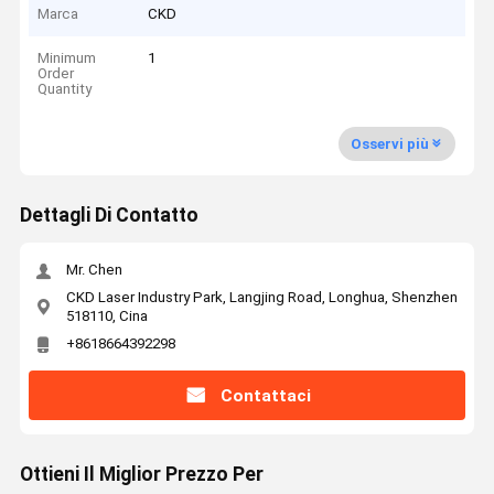
Marca
CKD
Minimum
1
Order
Quantity
Osservi più
Dettagli Di Contatto
Mr. Chen
CKD Laser Industry Park, Langjing Road, Longhua, Shenzhen
518110, Cina
+8618664392298
Contattaci
Ottieni Il Miglior Prezzo Per