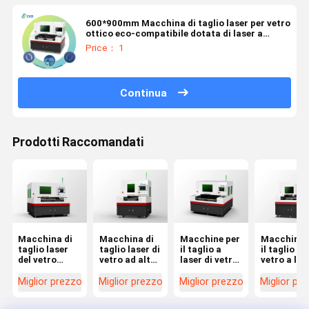
600*900mm Macchina di taglio laser per vetro
ottico eco-compatibile dotata di laser a
picosecondi a infrarossi
Price： 1
Continua
Prodotti Raccomandati
Macchina di
Macchina di
Macchine per
Macchine 
taglio laser
taglio laser di
il taglio a
il taglio de
del vetro
vetro ad alta
laser di vetro
vetro a las
progettata
precisione
adatte per il
progettate
per ridurre al
ideale per il
taglio di vetro
per
Miglior prezzo
Miglior prezzo
Miglior prezzo
Miglior pr
minimo le
taglio di
temperato
migliorare
zone colpite
modelli e
vetro
l'efficienza