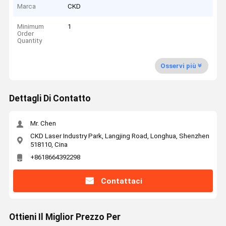
Marca
CKD
Minimum
1
Order
Quantity
Osservi più
Dettagli Di Contatto
Mr. Chen
CKD Laser Industry Park, Langjing Road, Longhua, Shenzhen
518110, Cina
+8618664392298
Contattaci
Ottieni Il Miglior Prezzo Per