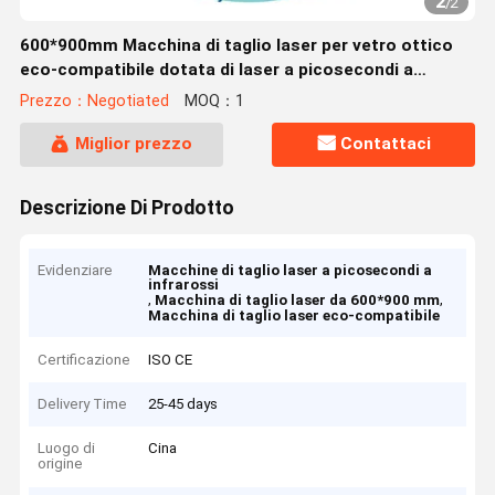
2
/
2
600*900mm Macchina di taglio laser per vetro ottico
eco-compatibile dotata di laser a picosecondi a
infrarossi
Prezzo：Negotiated
MOQ：1
Miglior prezzo
Contattaci
Descrizione Di Prodotto
Evidenziare
Macchine di taglio laser a picosecondi a
infrarossi
,
,
Macchina di taglio laser da 600*900 mm
Macchina di taglio laser eco-compatibile
Certificazione
ISO CE
Delivery Time
25-45 days
Luogo di
Cina
origine