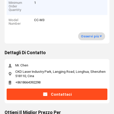
Minimum
1
Order
Quantity
Model
CC-M3
Number
Osservi più
Dettagli Di Contatto
Mr. Chen
CKD Laser Industry Park, Langjing Road, Longhua, Shenzhen
518110, Cina
+8618664392298
Contattaci
Ottieni Il Miglior Prezzo Per