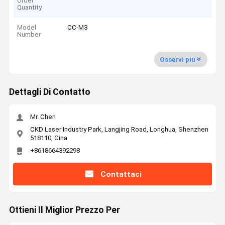
Order
Quantity
Model
CC-M3
Number
Osservi più
Dettagli Di Contatto
Mr. Chen
CKD Laser Industry Park, Langjing Road, Longhua, Shenzhen
518110, Cina
+8618664392298
Contattaci
Ottieni Il Miglior Prezzo Per