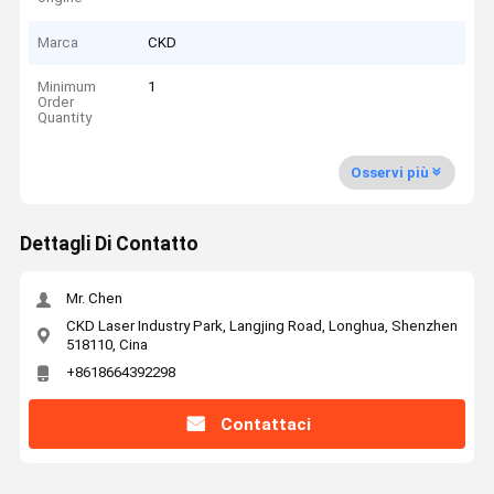
Marca
CKD
Minimum
1
Order
Quantity
Osservi più
Dettagli Di Contatto
Mr. Chen
CKD Laser Industry Park, Langjing Road, Longhua, Shenzhen
518110, Cina
+8618664392298
Contattaci