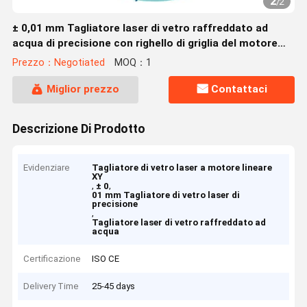
2
/
2
± 0,01 mm Tagliatore laser di vetro raffreddato ad
acqua di precisione con righello di griglia del motore
lineare XY
Prezzo：Negotiated
MOQ：1
Miglior prezzo
Contattaci
Descrizione Di Prodotto
Evidenziare
Tagliatore di vetro laser a motore lineare
XY
,
,
± 0
01 mm Tagliatore di vetro laser di
precisione
,
Tagliatore laser di vetro raffreddato ad
acqua
Certificazione
ISO CE
Delivery Time
25-45 days