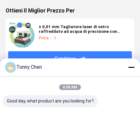
Ottieni Il Miglior Prezzo Per
± 0,01 mm Tagliatore laser di vetro
raffreddato ad acqua di precisione con
righello di griglia del motore lineare XY
Price： 1
Continua
Tonny Chen
Prodotti Raccomandati
6:58 AM
Good day, what product are you looking for?
Macchina di
Macchina di
Macchine per
Macchine 
taglio laser
taglio laser di
il taglio a
il taglio de
del vetro
vetro ad alta
laser di vetro
vetro a las
progettata
precisione
adatte per il
progettate