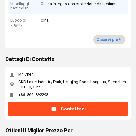
Imballaggi
Cassa in legno con protezione da schiuma
particolari
Luogo di
Cina
origine
Osservi più
Dettagli Di Contatto
Mr. Chen
CKD Laser Industry Park, Langjing Road, Longhua, Shenzhen
518110, Cina
+8618664392298
Contattaci
Ottieni Il Miglior Prezzo Per