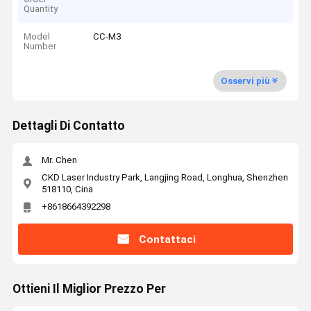
Quantity
Model
CC-M3
Number
Osservi più
Dettagli Di Contatto
Mr. Chen
CKD Laser Industry Park, Langjing Road, Longhua, Shenzhen
518110, Cina
+8618664392298
Contattaci
Ottieni Il Miglior Prezzo Per