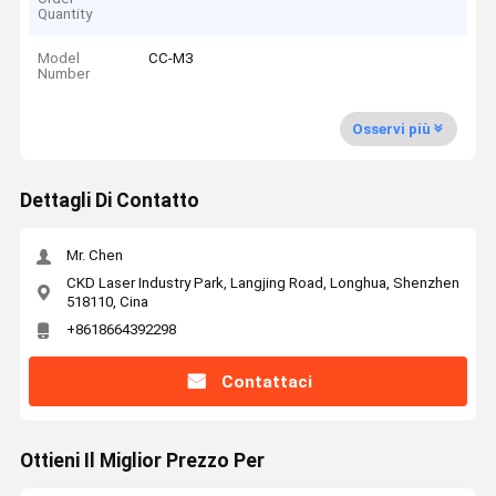
Quantity
Model
CC-M3
Number
Osservi più
Dettagli Di Contatto
Mr. Chen
CKD Laser Industry Park, Langjing Road, Longhua, Shenzhen
518110, Cina
+8618664392298
Contattaci
Ottieni Il Miglior Prezzo Per