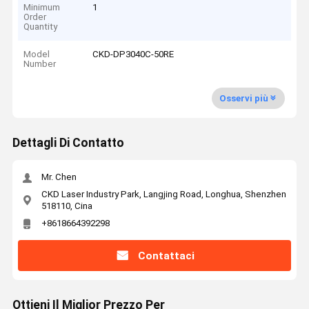
Minimum
1
Order
Quantity
Model
CKD-DP3040C-50RE
Number
Osservi più
Dettagli Di Contatto
Mr. Chen
CKD Laser Industry Park, Langjing Road, Longhua, Shenzhen
518110, Cina
+8618664392298
Contattaci
Ottieni Il Miglior Prezzo Per