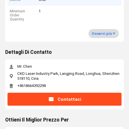
Minimum
1
Order
Quantity
Osservi più
Dettagli Di Contatto
Mr. Chen
CKD Laser Industry Park, Langjing Road, Longhua, Shenzhen
518110, Cina
+8618664392298
Contattaci
Ottieni Il Miglior Prezzo Per