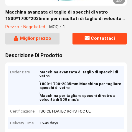
2
/
2
Macchina avanzata di taglio di specchi di vetro
1800*1700*2035mm per i risultati di taglio di velocità
Velocità 0-500mm/s
Prezzo：Negotiated
MOQ：1
Miglior prezzo
Contattaci
Descrizione Di Prodotto
Evidenziare
Macchina avanzata di taglio di specchi di
vetro
,
1800*1700*2035mm Macchina per tagliare
specchi di vetro
,
Macchina per tagliare specchi di vetro a
velocità di 500 mm/s
Certificazione
ISO CE FDA IEC RoHS FCC UL
Delivery Time
15-45 days