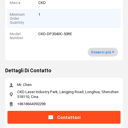
Marca
CKD
Minimum
1
Order
Quantity
Model
CKD-DP3040C-50RE
Number
Osservi più
Dettagli Di Contatto
Mr. Chen
CKD Laser Industry Park, Langjing Road, Longhua, Shenzhen
518110, Cina
+8618664392298
Contattaci