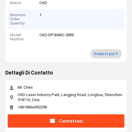
Marca
CKD
Minimum
1
Order
Quantity
Model
CKD-DP3040C-50RE
Number
Osservi più
Dettagli Di Contatto
Mr. Chen
CKD Laser Industry Park, Langjing Road, Longhua, Shenzhen
518110, Cina
+8618664392298
Contattaci