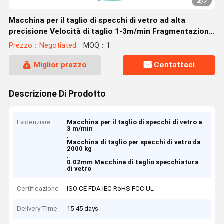
2
/
2
Macchina per il taglio di specchi di vetro ad alta
precisione Velocità di taglio 1-3m/min Fragmentazione
≤0,02mm 2000kg Capacità Voltaggio 220V/380V
Prezzo：Negotiated
MOQ：1
Miglior prezzo
Contattaci
Descrizione Di Prodotto
Evidenziare
Macchina per il taglio di specchi di vetro a
3 m/min
,
Macchina di taglio per specchi di vetro da
2000 kg
,
0.02mm Macchina di taglio specchiatura
di vetro
Certificazione
ISO CE FDA IEC RoHS FCC UL
Delivery Time
15-45 days