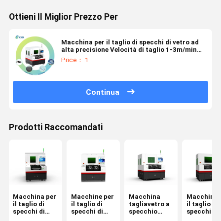
Ottieni Il Miglior Prezzo Per
Macchina per il taglio di specchi di vetro ad
alta precisione Velocità di taglio 1-3m/min
Fragmentazione ≤0,02mm 2000kg Capacità
Price： 1
Voltaggio 220V/380V
Continua
Prodotti Raccomandati
Macchina per
Macchine per
Macchina
Macchina 
il taglio di
il taglio di
tagliavetro a
il taglio di
specchi di
specchi di
specchio
specchi di
vetro con
vetro
ottimizzata
vetro