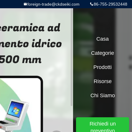
foreign-trade@ckdseiki.com
86-755-29532448
 ceramica ad
mento idrico
Casa
Categorie
1500 mm
Prodotti
Risorse
Chi Siamo
Richiedi un
preventivo