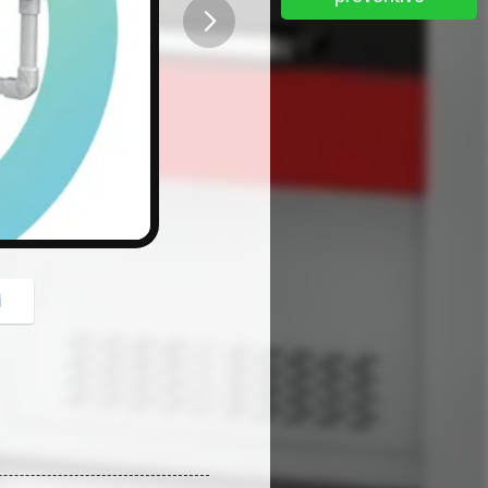
button
i