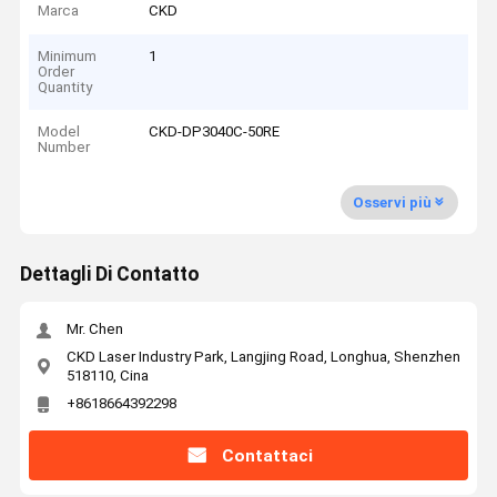
Marca
CKD
Minimum
1
Order
Quantity
Model
CKD-DP3040C-50RE
Number
Osservi più
Dettagli Di Contatto
Mr. Chen
CKD Laser Industry Park, Langjing Road, Longhua, Shenzhen
518110, Cina
+8618664392298
Contattaci