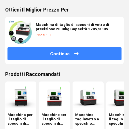
Ottieni Il Miglior Prezzo Per
Macchina di taglio di specchi di vetro di
precisione 2000kg Capacità 220V/380V
Voltaggio e spessore di taglio di 0,2-5 mm
Price： 1
Continua
Prodotti Raccomandati
Macchina per
Macchine per
Macchina
Macchina 
il taglio di
il taglio di
tagliavetro a
il taglio di
specchi di
specchi di
specchio
specchi di
vetro con
vetro
ottimizzata
vetro