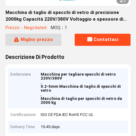
2
/
2
Macchina di taglio di specchi di vetro di precisione
2000kg Capacità 220V/380V Voltaggio e spessore di
taglio di 0,2-5 mm
Prezzo：Negotiated
MOQ：1
Miglior prezzo
Contattaci
Descrizione Di Prodotto
Evidenziare
Macchina per tagliare specchi di vetro
220V/380V
,
0.2-5mm Macchina di taglio di specchi di
vetro
,
Macchina di taglio per specchi di vetro da
2000 kg
Certificazione
ISO CE FDA IEC RoHS FCC UL
Delivery Time
15-45 days