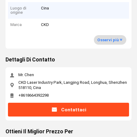
Luogo di
Cina
origine
Marca
CKD
Osservi più
Dettagli Di Contatto
Mr. Chen
CKD Laser Industry Park, Langjing Road, Longhua, Shenzhen
518110, Cina
+8618664392298
Contattaci
Ottieni Il Miglior Prezzo Per