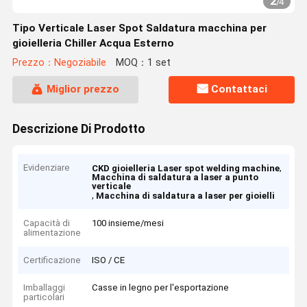
2
/
4
Tipo Verticale Laser Spot Saldatura macchina per
gioielleria Chiller Acqua Esterno
Prezzo：Negoziabile
MOQ：1 set
Miglior prezzo
Contattaci
Descrizione Di Prodotto
Evidenziare
,
CKD gioielleria Laser spot welding machine
Macchina di saldatura a laser a punto
verticale
,
Macchina di saldatura a laser per gioielli
Capacità di
100 insieme/mesi
alimentazione
Certificazione
ISO / CE
Imballaggi
Casse in legno per l'esportazione
particolari