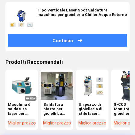
Tipo Verticale Laser Spot Saldatura
macchina per gioielleria Chiller Acqua Esterno
Continua
Prodotti Raccomandati
Macchina di
Saldatura
Un pezzo di
8-CCD
saldatura
piatta per
gioielleria di
Monitor
laser per
gioielli La
stile laser
gioielleria
gioielli a
macchina di
punto di
Laser Spot
schermo a
saldatura
saldatura
Welding
Miglior prezzo
Miglior prezzo
Miglior prezzo
Miglior pr
LED
laser per
macchina
Machine c
Microscopio
gioielli d'oro
raffreddamento
Chiller ad