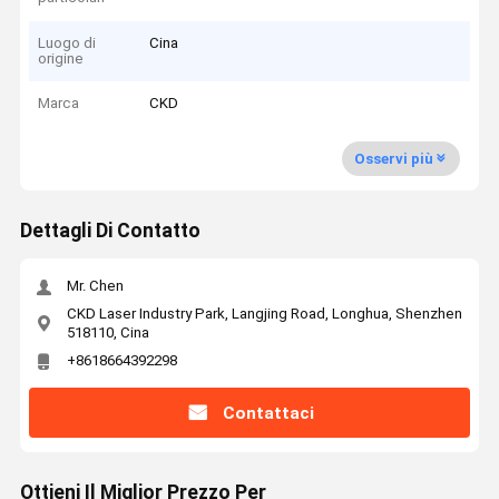
Luogo di
Cina
origine
Marca
CKD
Osservi più
Dettagli Di Contatto
Mr. Chen
CKD Laser Industry Park, Langjing Road, Longhua, Shenzhen
518110, Cina
+8618664392298
Contattaci
Ottieni Il Miglior Prezzo Per