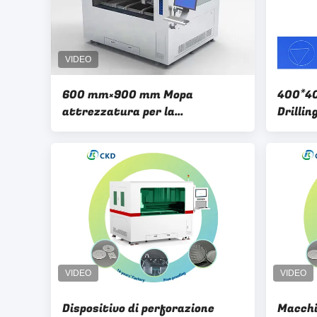
600 mm×900 mm Mopa
400*40
attrezzatura per la
Drilli
perforazione del vetro a laser
Con Na
180 W per la lavorazione di
vetri
Dispositivo di perforazione
Macchi