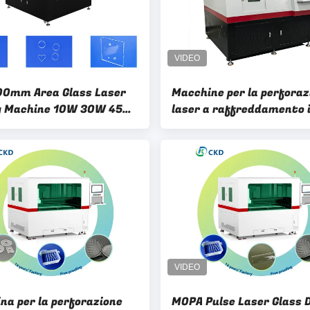
0mm Area Glass Laser
Macchine per la perforaz
ng Machine 10W 30W 45W
laser a raffreddamento 
nosecondi Verdi
400 mm/s 800*800 mm 
pannelli di vetro
na per la perforazione
MOPA Pulse Laser Glass D