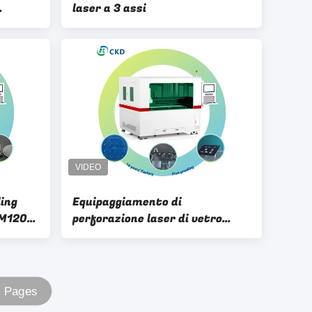
laser a 3 assi
acità
ing
Equipaggiamento di
DM120
perforazione laser di vetro
one 1-
compatto con punto luminoso
focalizzato x30 e luce rossa
coassiale
0 Pages