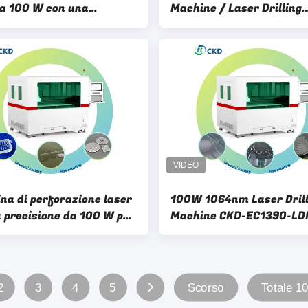
da 100 W con una
Machine / Laser Drilling
à di carico superiore a
Machine con elevata cap
di carico del pavimento
na di perforazione laser
100W 1064nm Laser Drill
a precisione da 100 W per
Machine CKD-EC1390-L
ottico
con frequenza di ripetizi
4000KHz
2
3
4
5
Scorso
Totale 1