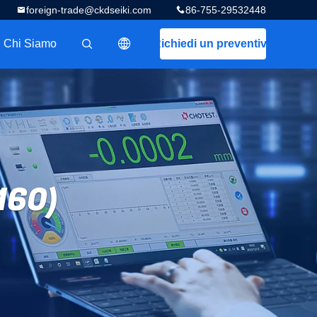
foreign-trade@ckdseiki.com
86-755-29532448
Chi Siamo
Richiedi un preventivo
描述
160)