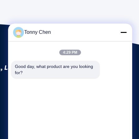
Tonny Chen
4:29 PM
, Ltd.
Good day, what product are you looking 
for?
Link veloci
Profilo aziendale
Fatory Tour
Controllo di qualità
Mappa del sito