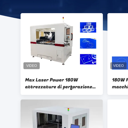
Max Laser Power 180W
180W F
attrezzature di perforazione
macchi
laser per la perforazione
600 * 9
precisa / efficiente
vetro 