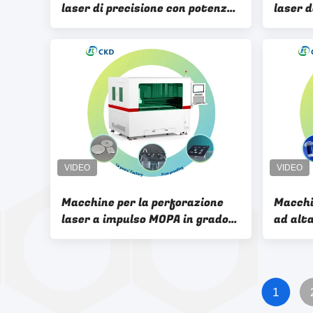
laser di precisione con potenza
laser 
laser 100W Motion Platform
capacit
Motion System
500 kg
Macchine per la perforazione
Macchi
laser a impulso MOPA in grado
ad alt
di ripetere frequenze da 1 a
vetro 
4000 KHz
1