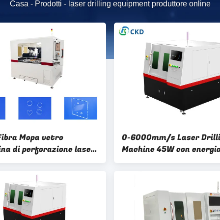
Casa
-
Prodotti
-
laser drilling equipment produttore online
ibra Mopa vetro
0-6000mm/s Laser Drill
na di perforazione laser
Machine 45W con energia
00mm Per il taglio di
impulso di 2mJ
di quarzo