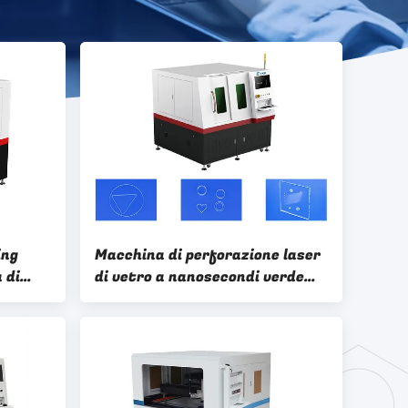
ing
Macchina di perforazione laser
 di
di vetro a nanosecondi verde
45W per fabbrica di lavorazione
del vetro