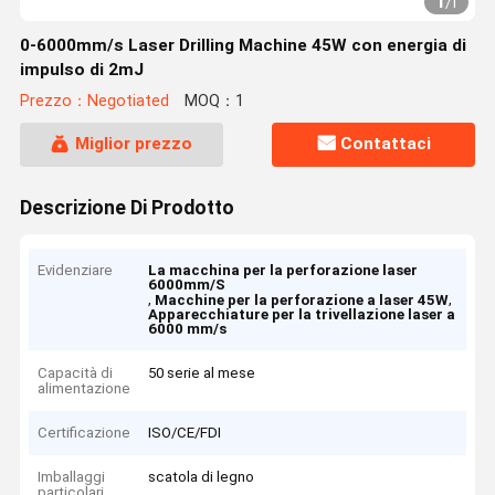
1
/
1
0-6000mm/s Laser Drilling Machine 45W con energia di
impulso di 2mJ
Prezzo：Negotiated
MOQ：1
Miglior prezzo
Contattaci
Descrizione Di Prodotto
Evidenziare
La macchina per la perforazione laser
6000mm/S
,
,
Macchine per la perforazione a laser 45W
Apparecchiature per la trivellazione laser a
6000 mm/s
Capacità di
50 serie al mese
alimentazione
Certificazione
ISO/CE/FDI
Imballaggi
scatola di legno
particolari