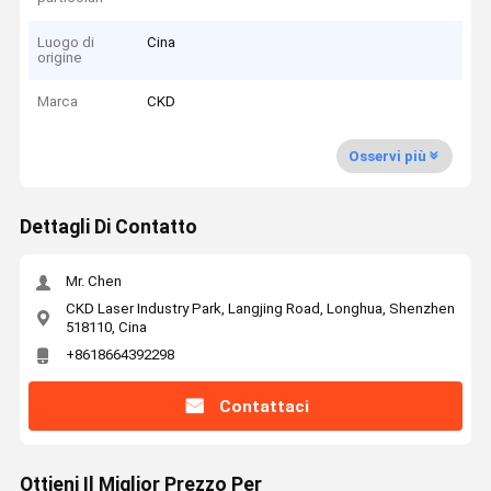
Luogo di
Cina
origine
Marca
CKD
Osservi più
Dettagli Di Contatto
Mr. Chen
CKD Laser Industry Park, Langjing Road, Longhua, Shenzhen
518110, Cina
+8618664392298
Contattaci
Ottieni Il Miglior Prezzo Per