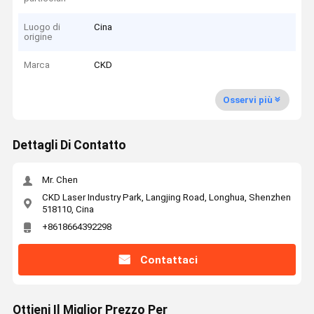
Luogo di
Cina
origine
Marca
CKD
Osservi più
Dettagli Di Contatto
Mr. Chen
CKD Laser Industry Park, Langjing Road, Longhua, Shenzhen
518110, Cina
+8618664392298
Contattaci
Ottieni Il Miglior Prezzo Per