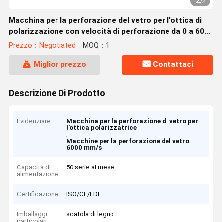
2
/
2
Macchina per la perforazione del vetro per l'ottica di
polarizzazione con velocità di perforazione da 0 a 6000
mm/s
Prezzo：Negotiated
MOQ：1
Miglior prezzo
Contattaci
Descrizione Di Prodotto
Evidenziare
Macchina per la perforazione di vetro per
l'ottica polarizzatrice
,
Macchine per la perforazione del vetro
6000 mm/s
Capacità di
50 serie al mese
alimentazione
Certificazione
ISO/CE/FDI
Imballaggi
scatola di legno
particolari