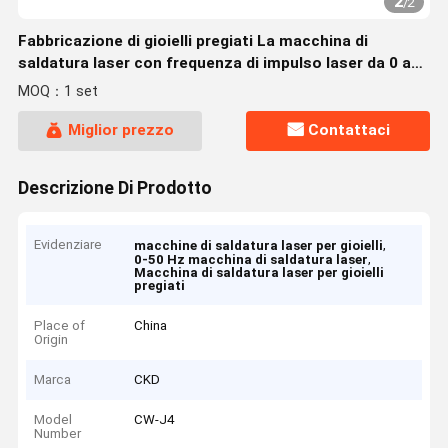
2
/
2
Fabbricazione di gioielli pregiati La macchina di
saldatura laser con frequenza di impulso laser da 0 a
50 Hz
MOQ：1 set
Miglior prezzo
Contattaci
Descrizione Di Prodotto
Evidenziare
,
macchine di saldatura laser per gioielli
,
0-50 Hz macchina di saldatura laser
Macchina di saldatura laser per gioielli
pregiati
Place of
China
Origin
Marca
CKD
Model
CW-J4
Number