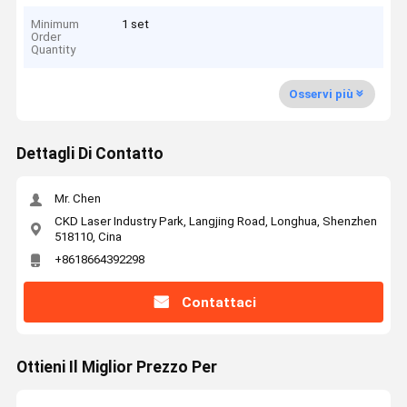
Minimum
1 set
Order
Quantity
Osservi più
Dettagli Di Contatto
Mr. Chen
CKD Laser Industry Park, Langjing Road, Longhua, Shenzhen
518110, Cina
+8618664392298
Contattaci
Ottieni Il Miglior Prezzo Per