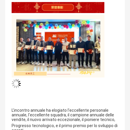
Profilo aziendale
Fondata nel 2010, Shenzhen CKD Precision Mechanical &
Electrical Co., Ltd è un'apparecchiatura laser
L'incontro annuale ha elogiato l'eccellente personale
Casa.
Prodotti
Video
Su Di Noi
produttore e fornitore di soluzioni per la produzione intelligente
annuale, l'eccellente squadra, il campione annuale delle
specializzato in ricerca e sviluppo,
vendite, il nuovo arrivato eccezionale, il pioniere tecnico,
Dopo più di dieci anni di profonda coltivazione e accumulazione,
la CKD ha
Progresso tecnologico, e il primo premio per lo sviluppo di
ha ottenuto più di 40 brevetti, ha superato la certificazione CE,